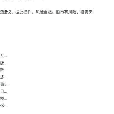
资建议，据此操作，风险自担。股市有风险，投资需
所属的互联网安全概念股哪只股票领涨
中新赛克
安恒信息
...
...
...
...
3...
...
...
...