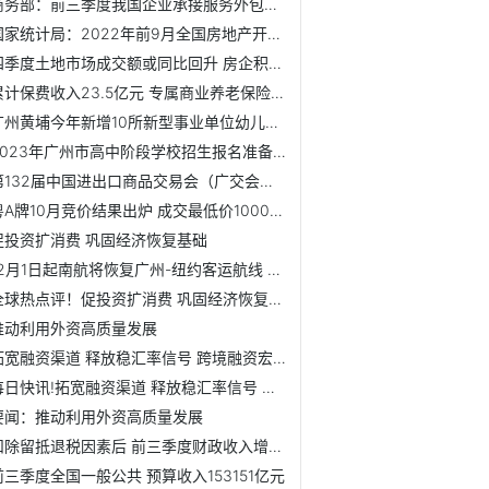
商务部：前三季度我国企业承接服务外包合同额13794亿元人民币
国家统计局：2022年前9月全国房地产开发投资103559亿元
四季度土地市场成交额或同比回升 房企积极拿地
累计保费收入23.5亿元 专属商业养老保险试点一年多
广州黄埔今年新增10所新型事业单位幼儿园 可提供学位4170个
2023年广州市高中阶段学校招生报名准备工作通知发布
第132届中国进出口商品交易会（广交会）总体运行平稳 参展规...
粤A牌10月竞价结果出炉 成交最低价10000元
促投资扩消费 巩固经济恢复基础
12月1日起南航将恢复广州-纽约客运航线 南航国际及港澳台地...
全球热点评！促投资扩消费 巩固经济恢复基础
推动利用外资高质量发展
拓宽融资渠道 释放稳汇率信号 跨境融资宏观审慎调节参数上调
每日快讯!拓宽融资渠道 释放稳汇率信号 跨境融资宏观审慎调...
要闻：推动利用外资高质量发展
扣除留抵退税因素后 前三季度财政收入增长4.1%
前三季度全国一般公共 预算收入153151亿元