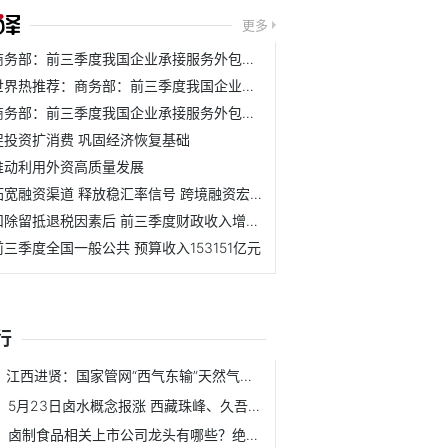
更多
商务部：前三季度我国企业承接服务外包合同额13794亿元
世界热推荐：商务部：前三季度我国企业承接服务外包合同额同...
商务部：前三季度我国企业承接服务外包合同额13794亿元人民币
促投资扩消费 巩固经济恢复基础
推动利用外资高质量发展
拓宽融资渠道 释放稳汇率信号 跨境融资宏观审慎调节参数上调
扣除留抵退税因素后 前三季度财政收入增长4.1%
前三季度全国一般公共 预算收入153151亿元
行
江西进贤：国家管网“西气东输”天然气管道动火作业顺利实施
5月23日卤水概念报涨 西藏珠峰、久吾高科等领涨
卤制食品相关上市公司龙头有哪些？绝味食品2022年股价下跌-46.12%