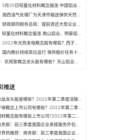
5月20日轻量化材料概念报涨 中国铝业、明泰铝业领涨
渤西油气处理厂为天津市输送保供天然气超40亿立方米
财政部同税务总局：提前退还大型企业存量留抵税额
轻量化材料概念报涨 南山铝业、明泰铝业等领涨
2022年光热发电概念股有哪些？西子洁能5日内股价上涨2.71%
国内粮价持续高位运行 保供稳价任务十分艰巨
农用泵概念龙头股有哪些？天山铝业近7个交易日股价上涨8.42%
彩推送
食品龙头股是哪些？2022年第二季度涪陵榨菜主营收入是多少？
环保概念上市公司有哪些？2022年第二季度伟明环保主营收入是...
钢材概念股有哪些上市公司?2022年第二季度华菱钢铁公司主营是...
商务部：前三季度我国企业承接服务外包合同额13794亿元
世界热推荐：商务部：前三季度我国企业承接服务外包合同额同...