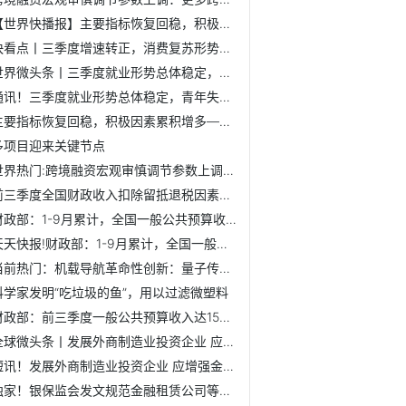
【世界快播报】主要指标恢复回稳，积极因素累积增多——聚焦...
快看点丨三季度增速转正，消费复苏形势如何
世界微头条丨三季度就业形势总体稳定，青年失业率连续两月下降
通讯！三季度就业形势总体稳定，青年失业率连续两月下降
主要指标恢复回稳，积极因素累积增多——聚焦中国经济三季报
多项目迎来关键节点
世界热门:跨境融资宏观审慎调节参数上调：更多跨境资金流入实...
前三季度全国财政收入扣除留抵退税因素后增长4.1%
财政部：1-9月累计，全国一般公共预算收入153151亿
天天快报!财政部：1-9月累计，全国一般公共预算收入153151亿
当前热门：机载导航革命性创新：量子传感器导航或将取代GPS
科学家发明“吃垃圾的鱼”，用以过滤微塑料
财政部：前三季度一般公共预算收入达153151亿元
全球微头条丨发展外商制造业投资企业 应增强金融服务的紧迫感
短讯！发展外商制造业投资企业 应增强金融服务的紧迫感
独家！银保监会发文规范金融租赁公司等非银机构公司简称