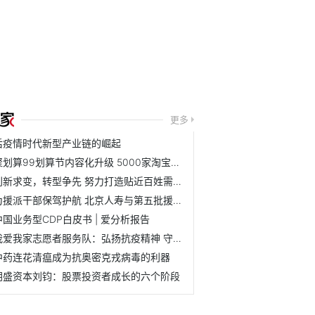
更多
后疫情时代新型产业链的崛起
聚划算99划算节内容化升级 5000家淘宝天猫品牌联动狂欢
创新求变，转型争先 努力打造贴近百姓需求，有温度、重责任...
为援派干部保驾护航 北京人寿与第五批援青干部人才保障同行
中国业务型CDP白皮书 | 爱分析报告
我爱我家志愿者服务队：弘扬抗疫精神 守护社区平安
中药连花清瘟成为抗奥密克戎病毒的利器
朗盛资本刘钧：股票投资者成长的六个阶段