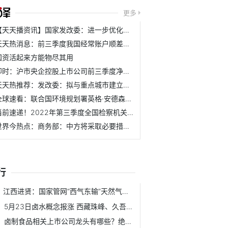
更多
【天天播资讯】国家发改委：进一步优化民间投资社会环境
天天热消息：前三季度我国经常账户顺差20598亿元
国资活起来方能物尽其用
即时：沪市央企控股上市公司前三季度净利润同比增8.5% 汇聚...
天天热推荐：发改委：拟与重点城市建立民营经济联系点工作机制
全球速看：联合国环境规划署英格·安德森：通过改善湿地管理...
当前速递！2022年第三季度全国检察机关记录报告过问或干预、...
世界今热点：商务部：中方将采取必要措施 坚决维护中国企业...
行
江西进贤：国家管网“西气东输”天然气管道动火作业顺利实施
5月23日卤水概念报涨 西藏珠峰、久吾高科等领涨
卤制食品相关上市公司龙头有哪些？绝味食品2022年股价下跌-46.12%