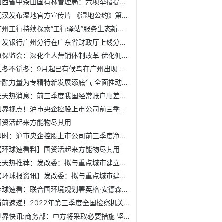
山西省中条山国有林管理局：六项举措提升种苗培育质量
武汉发布湿地官方宣传片 《湿地公约》第十四届缔约方大会即...
广州工行持续探索“工行驿站”服务生态新模式 打造客户身边...
广发银行广州分行在广东省财政厅上线分离式电子保函业务
银保监会：深化个人营销体制改革 优化佣金激励分配机制
立冬不觉冬：9月起已有候鸟在广州出现 最高气温将达30℃
金融力量为专精特新发展添底气 全面推动减税降费政策落实
天天热消息：前三季度我国经常账户顺差20598亿元
世界视点！沪市央企控股上市公司前三季度净利润同比增8.5% ...
国资活起来方能物尽其用
即时：沪市央企控股上市公司前三季度净利润同比增8.5% 汇聚...
【环球速看料】国资活起来方能物尽其用
天天热推荐：发改委：拟与重点城市建立民营经济联系点工作机制
【环球报资讯】发改委：拟与重点城市建立民营经济联系点工作机制
全球速看：联合国环境规划署英格·安德森：通过改善湿地管理...
当前速递！2022年第三季度全国检察机关记录报告过问或干预、...
世界快讯:商务部：中方将采取必要措施 坚决维护中国企业合法权益