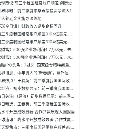
全球热议:前三季我国经常账户顺差 创历史同期最高
世界即时：前三季度来华直接投资净流入1608亿美元 凸显我国...
个人养老金实施办法落地
环球今日讯！财政收入逐步企稳回升
前三季度我国经常账户顺差3104亿美元，创历史同期最高水平
前三季度我国经常账户顺差3104亿美元，创历史同期最高水平
《财富》500强企业净利润4.7万亿元，未来突破点在于专业化
《财富》500强企业净利润4.7万亿元，未来突破点在于专业化
前瞻IPO头条：7过5！国家级专精特新重点“小巨人”企业成功过会
世界讯息：中年男人的“新春药”，意外催出一个千亿产业
世界热点！王春英：前三季度我国国际收支保持基本平衡
（经济）初步数据显示：前三季度我国国际收支保持基本平衡
每日关注!（经济）初步数据显示：前三季度我国国际收支保持基...
每日精选：王春英：前三季度我国国际收支保持基本平衡
高水平开放成效显著 合作共赢展现大国担当
全球速讯：高水平开放成效显著 合作共赢展现大国担当
天天观焦点：三季度我国经常账户顺差9821亿元