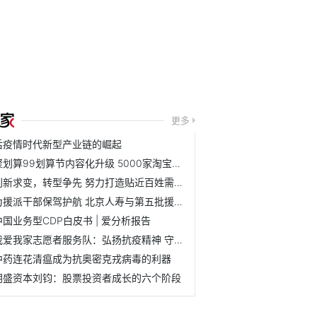
更多
后疫情时代新型产业链的崛起
聚划算99划算节内容化升级 5000家淘宝天猫品牌联动狂欢
创新求变，转型争先 努力打造贴近百姓需求，有温度、重责任...
为援派干部保驾护航 北京人寿与第五批援青干部人才保障同行
中国业务型CDP白皮书 | 爱分析报告
我爱我家志愿者服务队：弘扬抗疫精神 守护社区平安
中药连花清瘟成为抗奥密克戎病毒的利器
朗盛资本刘钧：股票投资者成长的六个阶段