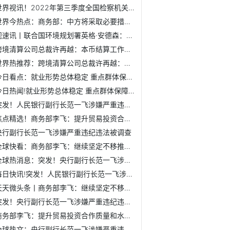
世界视讯！2022年第三季度全国检察机关记录报告过问或干预、...
世界今热点：商务部：中方将采取必要措施 坚决维护中国企业...
观速讯丨联合国环境规划署英格·安德森：通过改善湿地管理 ...
跨境清算公司总裁许再越：本币结算工作需要系统性推进
世界热推荐：跨境清算公司总裁许再越：本币结算工作需要系统...
今日看点：就业形势总体稳定 重点群体保障有力
今日热闻!就业形势总体稳定 重点群体保障有力
突发！人民银行副行长范一飞涉嫌严重违纪违法接受审查调查，...
焦点精选！商务部李飞：提升贸易投资合作质量和水平 深度参...
央行副行长范一飞涉嫌严重违纪违法被调查
全球快看：商务部李飞：继续坚定不移推进高水平对外开放 提...
全球热消息：突发！央行副行长范一飞涉嫌严重违纪违法被调查
每日快讯!突发！人民银行副行长范一飞涉嫌严重违纪违法接受审...
天天微头条丨商务部李飞：继续坚定不移推进高水平对外开放 ...
突发！央行副行长范一飞涉嫌严重违纪违法被调查
商务部李飞：提升贸易投资合作质量和水平 深度参与全球经济...
全球热文：央行副行长范一飞涉嫌严重违纪违法被调查