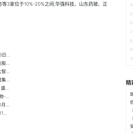
等3家位于10%-20%之间;华强科技、山东药玻、正
新股份
明泰铝业
宏创控股
...
...
...
...
精
...
...
...
..