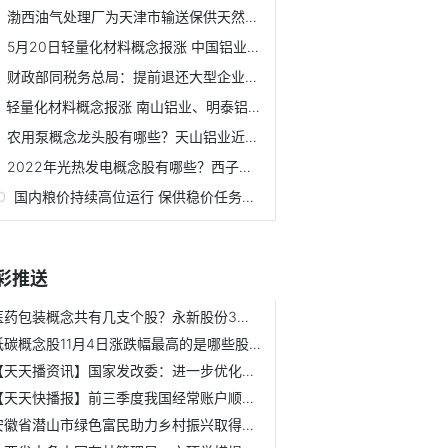
渤西油气处理厂为天津市输送保供天然气超40亿立方米
5月20日轻量化材料概念报涨 中国铝业、明泰铝业领涨
财政部同税务总局：提前退还大型企业存量留抵税额
轻量化材料概念报涨 南山铝业、明泰铝业等领涨
农用泵概念龙头股有哪些？天山铝业近7个交易日股价上涨8.42%
2022年光热发电概念股有哪些？西子洁能5日内股价上涨2.71%
国内粮价持续高位运行 保供稳价任务十分艰巨
彩推送
医药包装概念共有几支个股？永新股份3日内股价下跌4.7%
低碳概念股11月4日涨跌幅最高的是哪些股票？11月4日好当家成...
【天天播资讯】国家发改委：进一步优化民间投资社会环境
【天天快播报】前三季度我国经常账户顺差20598亿元
安徽省潜山市绿色富民助力乡村振兴取得新成效