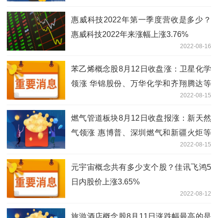
惠威科技2022年第一季度营收是多少？
惠威科技2022年来涨幅上涨3.76%
2022-08-16
苯乙烯概念股8月12日收盘涨：卫星化学
领涨 华锦股份、万华化学和齐翔腾达等
2022-08-15
跟涨
燃气管道板块8月12日收盘报涨：新天然
气领涨 惠博普、深圳燃气和新疆火炬等
2022-08-15
跟涨
元宇宙概念共有多少支个股？佳讯飞鸿5
日内股价上涨3.65%
2022-08-12
旅游酒店概念股8月11日涨跌幅最高的是